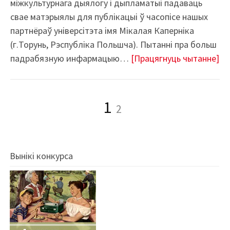
міжкультурнага дыялогу і дыпламатыі падаваць
свае матэрыялы для публікацыі ў часопісе нашых
партнёраў універсітэта імя Мікалая Каперніка
(г.Торунь, Рэспубліка Польшча). Пытанні пра больш
падрабязную инфармацыю…
[Працягнуць чытанне]
Page
Page
1
2
Навігацыя
па
запісах
Вынікі конкурса