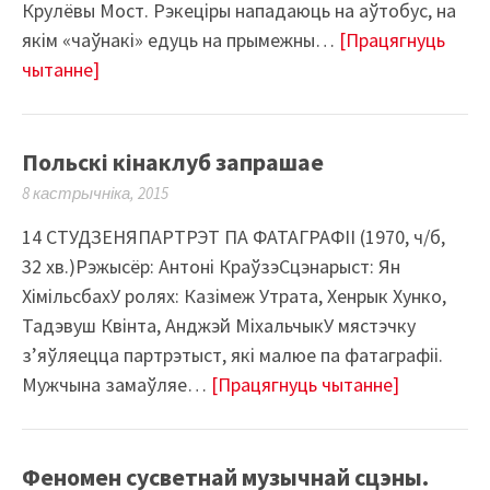
Крулёвы Мост. Рэкеціры нападаюць на аўтобус, на
якім «чаўнакі» едуць на прымежны…
[Працягнуць
чытанне]
Польскі кінаклуб запрашае
8 кастрычніка, 2015
14 СТУДЗЕНЯПАРТРЭТ ПА ФАТАГРАФІІ (1970, ч/б,
32 хв.)Рэжысёр: Антоні КраўзэСцэнарыст: Ян
ХімільсбахУ ролях: Казімеж Утрата, Хенрык Хунко,
Тадэвуш Квінта, Анджэй МіхальчыкУ мястэчку
з’яўляецца партрэтыст, які малюе па фатаграфіі.
Мужчына замаўляе…
[Працягнуць чытанне]
Феномен сусветнай музычнай сцэны.