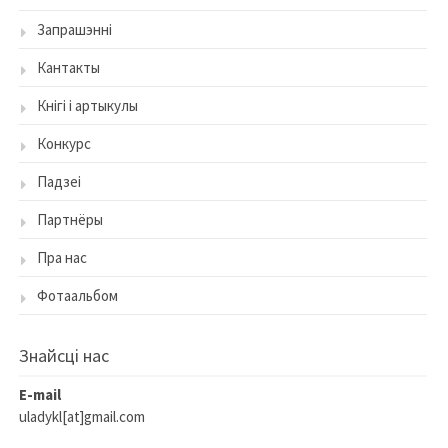
Запрашэнні
Кантакты
Кнігі і артыкулы
Конкурс
Падзеі
Партнёры
Пра нас
Фотаальбом
Знайсцi нас
E-mail
uladykl[at]gmail.com