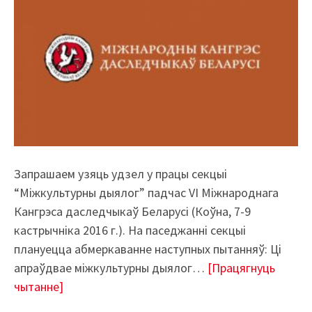
Запрашаем узяць удзел у працы секцыі
“Міжкультурны дыялог” падчас VI Міжнароднага
Кангрэса даследчыкаў Беларусі (Коўна, 7-9
кастрычніка 2016 г.). На паседжанні секцыі
плануецца абмеркаванне наступных пытанняў: Ці
апраўдвае міжкультурны дыялог…
[Працягнуць
чытанне]