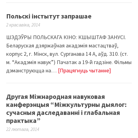
Польскі інстытут запрашае
2 красавіка, 2014
ШЭДЭЎРЫ ПОЛЬСКАГА КІНО: КШЫШТАФ ЗАНУСІ.
Беларуская дзяржаўная акадэмія мастацтваў,
корпус 2, г. Мінск, вул. Сурганава 14 А, аўд. 310. (ст.
м. “Акадэмія навук”) Пачатак а 19-й гадзіне. Фільмы
дэманструюцца на…
[Працягнуць чытанне]
Другая Міжнародная навуковая
канферэнцыя “Міжкультурны дыялог:
сучасныя даследаванні і глабальная
практыка”
22 лютага, 2014