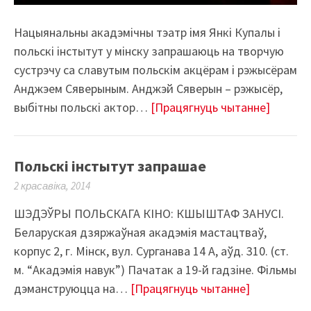
Нацыянальны акадэмічны тэатр імя Янкі Купалы і
польскі інстытут у мінску запрашаюць на творчую
сустрэчу са славутым польскім акцёрам і рэжысёрам
Анджэем Сяверыным. Анджэй Сяверын – рэжысёр,
выбітны польскі актор…
[Працягнуць чытанне]
Польскі інстытут запрашае
2 красавіка, 2014
ШЭДЭЎРЫ ПОЛЬСКАГА КІНО: КШЫШТАФ ЗАНУСІ.
Беларуская дзяржаўная акадэмія мастацтваў,
корпус 2, г. Мінск, вул. Сурганава 14 А, аўд. 310. (ст.
м. “Акадэмія навук”) Пачатак а 19-й гадзіне. Фільмы
дэманструюцца на…
[Працягнуць чытанне]