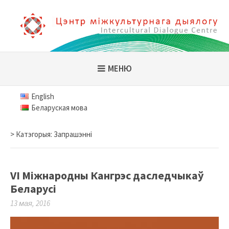
Skip
to
content
Цэнтр міжкультурнага
дыялогу
МЕНЮ
English
Беларуская мова
> Катэгорыя: Запрашэнні
VI Міжнародны Кангрэс даследчыкаў
Беларусі
13 мая, 2016