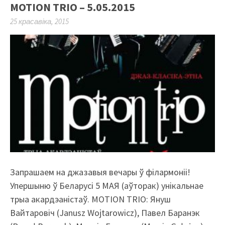
MOTION TRIO – 5.05.2015
25 красавіка, 2015
​​Запрашаем на джазавыя вечары ў філармоніі!
Упершыню ў Беларусі 5 МАЯ (аўторак) унікальнае
трыа акардэаністаў. MOTION TRIO: Януш
Вайтаровіч (Janusz Wojtarowicz), Павел Баранэк