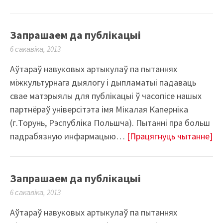
Запрашаем да публікацыі
6 сакавіка, 2013
Аўтараў навуковых артыкулаў па пытаннях
міжкультурнага дыялогу і дыпламатыі падаваць
свае матэрыялы для публікацыі ў часопісе нашых
партнёраў універсітэта імя Мікалая Каперніка
(г.Торунь, Рэспубліка Польшча). Пытанні пра больш
падрабязную инфармацыю…
[Працягнуць чытанне]
Запрашаем да публікацыі
6 сакавіка, 2013
Аўтараў навуковых артыкулаў па пытаннях