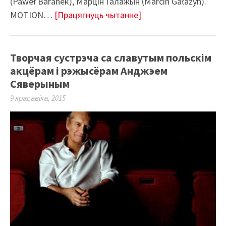
(Paweł Baranek), Марцін Галажын (Marcin Gałażyn).
MOTION…
[Працягнуць чытанне]
Творчая сустрэча са славутым польскім
акцёрам і рэжысёрам Анджэем
Сяверыным
9 красавіка, 2015