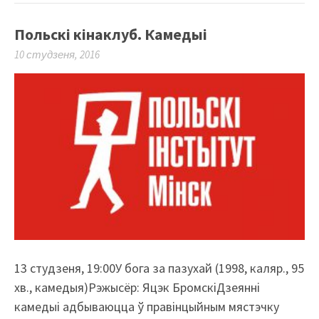
Польскі кінаклуб. Камедыі
10 студзеня, 2016
13 студзеня, 19:00У бога за пазухай (1998, каляр., 95
хв., камедыя)Рэжысёр: Яцэк БромскіДзеянні
камедыі адбываюцца ў правінцыйным мястэчку