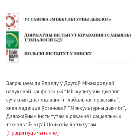
Запрашаем да ўдзелу ў Другой Міжнароднай
навуковай канферэнцыі “Міжкультурны дыялог:
сучасныя даследаванні і глабальная практыка”,
якая ладзіцца ўстановай “Міжкультурны дыялог”,
Дзяржаўным інстытутам кіравання і сацыяльных
тэхналогій БДУ і Польскім інстытутам…
[Працягнуць чытанне]