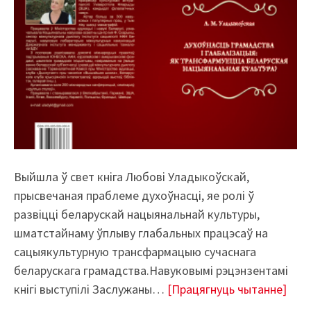
Выйшла ў свет кніга Любові Уладыкоўскай,
прысвечаная праблеме духоўнасці, яе ролі ў
развіцці беларускай нацыянальнай культуры,
шматстайнаму ўплыву глабальных працэсаў на
сацыякультурную трансфармацыю сучаснага
беларускага грамадства.Навуковымі рэцэнзентамі
кнігі выступілі Заслужаны…
[Працягнуць чытанне]