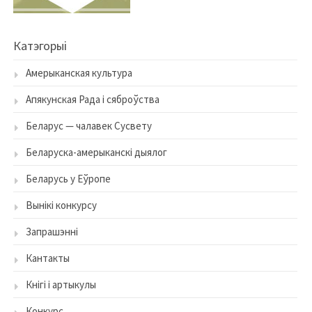
Катэгорыі
Амерыканская культура
Апякунская Рада і сяброўства
Беларус — чалавек Сусвету
Беларуска-амерыканскі дыялог
Беларусь у Еўропе
Вынікі конкурсу
Запрашэнні
Кантакты
Кнігі і артыкулы
Конкурс