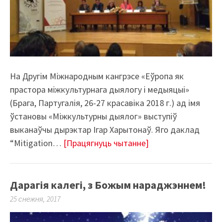
На Другім Міжнародным кангрэсе «Еўропа як
прастора міжкультурнага дыялогу і медыяцыі»
(Брага, Партугалія, 26-27 красавіка 2018 г.) ад імя
ўстановы «Міжкультурны дыялог» выступіў
выканаўчы дырэктар Ігар Харытонаў. Яго даклад
“Mitigation…
[Працягнуць чытанне]
Дарагія калегі, з Божым нараджэннем!
25 снежня, 2017