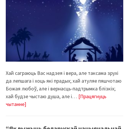
Хай саграюць Вас надзея і вера, але таксама зрухі
да лепшага і хоць які прадых; хай атуляе пяшчотаю
Божая любоў, але і вернасць-падтрымка блізкіх;
хай будзе чыстаю душа, але і…
[Працягнуць
чытанне]
“Як выжыць беларускай нацыянальнай