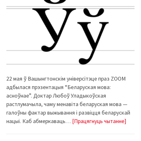
22 мая ў Вашынгтонскім універсітэце праз ZOOM
адбылася прэзентацыя “Беларуская мова:
асноўнае”. Доктар Любоў Уладыкоўская
растлумачыла, чаму менавіта беларуская мова —
галоўны фактар выжывання і развіцця беларускай
нацыі. Каб абмеркаваць…
[Працягнуць чытанне]