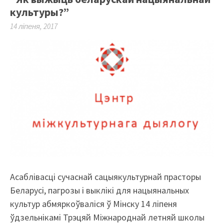
культуры?”
14 ліпеня, 2017
Асаблівасці сучаснай сацыякультурнай прасторы
Беларусі, пагрозы і выклікі для нацыянальных
культур абмяркоўваліся ў Мінску 14 ліпеня
ўдзельнікамі Трэцяй Міжнароднай летняй школы