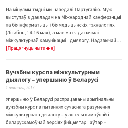
На мінулым тыдні мы наведалі Партугалію. Муж
выступаў з дакладам на Міжнароднай канферэнцыі
па біяінфарматыцы і біямедыцынскіх тэхналогіях
(Лісабон, 14-16 мая), а мае мэты датычылі
міжкультурнай камунікацыі і дыялогу. Надзвычай…
[Працягнуць чытанне]
Вучэбны курс па міжкультурным
дыялогу – упершыню ў Беларусі
1 лютага, 2017
Упершыню ў Беларусі распрацаваны арыгінальны
вучэбны курс па пытаннях сучаснага разумення
міжкультурнага дыялогу – у ангельскамоўнай і
беларускамоўнай версіях (ініцыятар і аўтар –