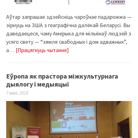
Аўтар запрашае здзейсніць чароўнае падарожжа —
зірнуць на ЗША з геаграфічна далёкай Беларусі. Вы
даведаецеся, чаму Амерыка для мільёнаў людзей з
усяго свету — “зямля свабодных і дом адважных”,
а…
[Працягнуць чытанне]
Еўропа як прастора міжкультурнага
дыялогу і медыяцыі
7 мая, 2018