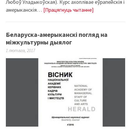
Любоў Уладыкоўская). Курс ахоплівае еўрапейскія і
амерыканскія…
[Працягнуць чытанне]
Беларуска-амерыканскі погляд на
міжкультурны дыялог
1 лютага, 2017