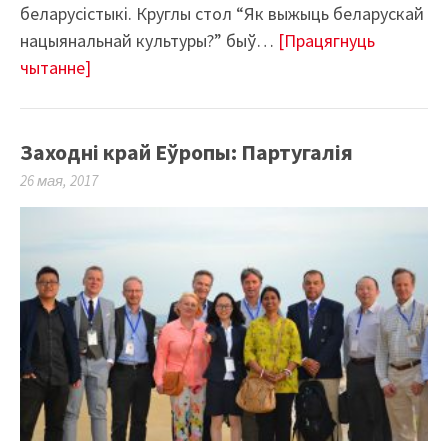
беларусістыкі. Круглы стол “Як выжыць беларускай
нацыянальнай культуры?” быў…
[Працягнуць
чытанне]
Заходні край Еўропы: Партугалія
26 мая, 2017