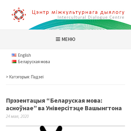
Skip
to
content
Цэнтр міжкультурнага
дыялогу
МЕНЮ
English
Беларуская мова
> Катэгорыя: Падзеі
Прэзентацыя “Беларуская мова:
асноўнае” ва Універсітэце Вашынгтона
24 мая, 2020