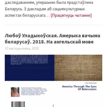
даследаванням, упершыню была прадстаўлена
Беларусь. З дакладам аб сацыякультурных
аспектах беларускага…
[Працягнуць чытанне]
Любоў Уладыкоўская. Амерыка вачыма
беларусаў. 2018. На ангельскай мове
10 кастрычніка, 2018