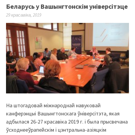
Беларусь у Вашынгтонскім універсітэце
29 красавіка, 2019
На штогадовай міжнароднай навуковай
канферэнцыі Вашынгтонскага ўніверсітэта, якая
адбылася 26-27 красавіка 2019 г. і была прысвечана
ўсходнееўрапейскім і цэнтральна-азіяцкім