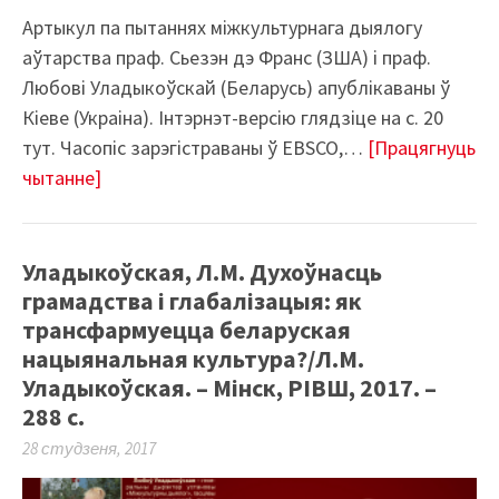
Артыкул па пытаннях міжкультурнага дыялогу
аўтарства праф. Сьезэн дэ Франс (ЗША) і праф.
Любові Уладыкоўскай (Беларусь) апублікаваны ў
Кіеве (Украіна). Інтэрнэт-версію глядзіце на с. 20
тут. Часопіс зарэгістраваны ў EBSCO,…
[Працягнуць
чытанне]
Уладыкоўская, Л.М. Духоўнасць
грамадства і глабалізацыя: як
трансфармуецца беларуская
нацыянальная культура?/Л.М.
Уладыкоўская. – Мінск, РІВШ, 2017. –
288 с.
28 студзеня, 2017